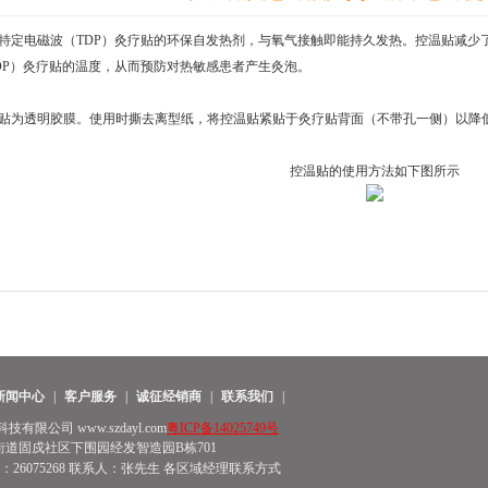
特定电磁波（TDP）灸疗贴的环保自发热剂，与氧气接触即能持久发热。控温贴减少
DP）灸疗贴的温度，从而预防对热敏感患者产生灸泡。
贴为透明胶膜。使用时撕去离型纸，将控温贴紧贴于灸疗贴背面（不带孔一侧）以降
控温贴的使用方法如下图所示
新闻中心
|
客户服务
|
诚征经销商
|
联系我们
|
限公司 www.szdayl.com
粤ICP备14025749号
道固戍社区下围园经发智造园B栋701
 传真：26075268 联系人：张先生 各区域经理联系方式