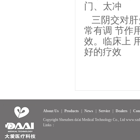
门、太冲
三阴交对肝
常有调 节作
效
。临床上 
好的疗效
About Us
|
Products
|
News
|
Service
|
Dealers
|
Con
Copyright Shenzhen da'ai Medical Technology Co., Ltd www.sz
Links：