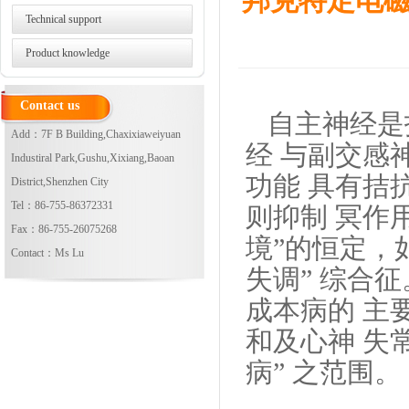
邦克特定电
Technical support
Product knowledge
Contact us
自主神经是
Add：7F B Building,Chaxixiaweiyuan
经 与副交感
Industiral Park,Gushu,Xixiang,Baoan
功
能 具有拮
District,Shenzhen City
Tel：86-755-86372331
则抑制 冥作
Fax：86-755-26075268
境”的
恒定，
Contact：Ms Lu
失调” 综合
成本病的
主
和及心神 失
病” 之范围
。